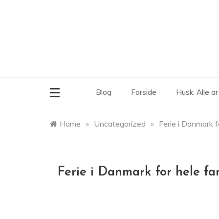
Skip
to
content
Blog
Forside
Husk: Alle ar
Home
»
Uncategorized
»
Ferie i Danmark f
Ferie i Danmark for hele fa