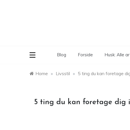
Skip
to
content
Blog
Forside
Husk: Alle ar
Home
»
Livsstil
»
5 ting du kan foretage dig 
5 ting du kan foretage dig i