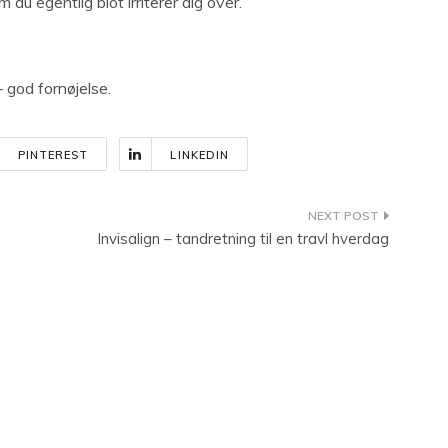
du egentlig blot irriterer dig over.
– god fornøjelse.
PINTEREST
LINKEDIN
Invisalign – tandretning til en travl hverdag