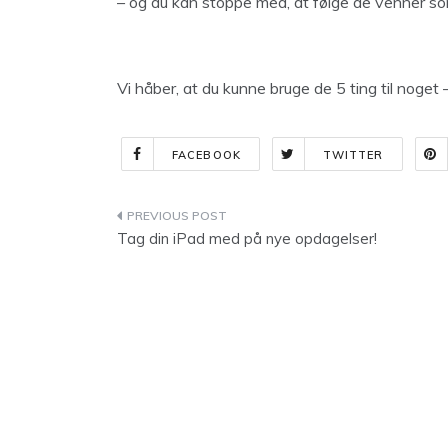
– og du kan stoppe med, at følge de venner som 
Vi håber, at du kunne bruge de 5 ting til noget 
FACEBOOK
TWITTER
Indlægsnavigation
Tag din iPad med på nye opdagelser!