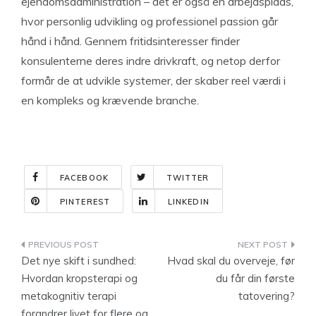
ejendomsadministration – det er også en arbejdsplads,
hvor personlig udvikling og professionel passion går
hånd i hånd. Gennem fritidsinteresser finder
konsulenterne deres indre drivkraft, og netop derfor
formår de at udvikle systemer, der skaber reel værdi i
en kompleks og krævende branche.
FACEBOOK
TWITTER
PINTEREST
LINKEDIN
Indlægsnavigation
Det nye skift i sundhed:
Hvad skal du overveje, før
Hvordan kropsterapi og
du får din første
metakognitiv terapi
tatovering?
forandrer livet for flere og